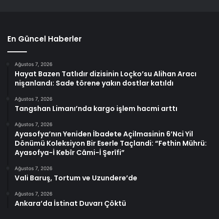
En Güncel Haberler
Ağustos 7, 2026
Hayat Bazen Tatlıdır dizisinin Loçko’su Alihan Aracı
nişanlandı: Sade törene yakın dostlar katıldı
Ağustos 7, 2026
Tangshan Limanı’nda kargo işlem hacmi arttı
Ağustos 7, 2026
Ayasofya’nın Yeniden İbadete Açilmasinin 6’Nci Yil
Dönümü Koleksiyon Bir Eserle Taçlandi: “Fethin Mührü:
Ayasofya-İ Kebîr Câmi-İ Şerîfi”
Ağustos 7, 2026
Vali Baruş, Tortum ve Uzundere’de
Ağustos 7, 2026
Ankara’da İstinat Duvarı Çöktü